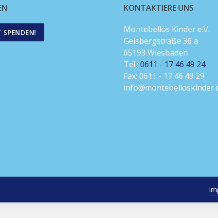
EN
KONTAKTIERE UNS
Montebellos Kinder e.V.
T SPENDEN!
Geisbergstraße 36 a
65193 Wiesbaden
Tel.:
0611 - 17 46 49 24
Fax: 0611 - 17 46 49 29
info@montebelloskinder.
Im