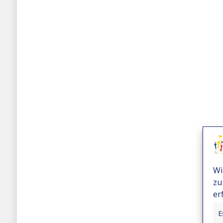
Wi
zu
er
E