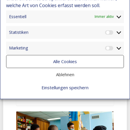
welche Art von Cookies erfasst werden soll.
Darwin Bravo – Vom Landleben zur
Essentiell
Immer aktiv
Leidenschaft für Computer
Statistiken
22. Dezember 2025
Statist
Unsere Partnerorganisation
Marketing
Market
Semillas de Arte hat in Montebello
drei neue Kandidat*innen
Alle Cookies
ausgewählt, die im Dezember 2025
ihr Abitur gemacht haben. […]
Ablehnen
Einstellungen speichern
READ MORE