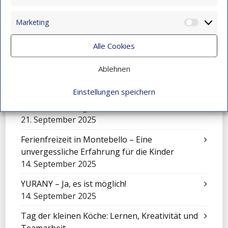
Statist
Mit Klängen gemeinsam wachsen: Sinfonisches
Marketing
Market
Konzert in Montebello
9. November 2025
Alle Cookies
Über sich hinauswachsen: Juan Camilo Vidal
Ablehnen
macht seinen Abschluss
9. November 2025
Einstellungen speichern
Kunst für einen guten Zweck!
21. September 2025
Ferienfreizeit in Montebello – Eine
unvergessliche Erfahrung für die Kinder
14. September 2025
YURANY – Ja, es ist möglich!
14. September 2025
Tag der kleinen Köche: Lernen, Kreativität und