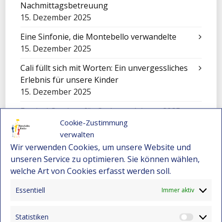
Nachmittagsbetreuung
15. Dezember 2025
Eine Sinfonie, die Montebello verwandelte
15. Dezember 2025
Cali füllt sich mit Worten: Ein unvergessliches
Erlebnis für unsere Kinder
15. Dezember 2025
Festival-Seminar für Orchesterleitung 2025 –
Cookie-Zustimmung
Wo Gemeinschaft und Musik neue Wege
verwalten
eröffnen
Wir verwenden Cookies, um unsere Website und
15. Dezember 2025
unseren Service zu optimieren. Sie können wählen,
Eine Sinfonie der Kulturen: Mensajeros de
welche Art von Cookies erfasst werden soll.
Esperanza beim Festival in El Salvador
9. November 2025
Essentiell
Immer aktiv
Feier zum Tag der Liebe und Freundschaft
Statistiken
9. November 2025