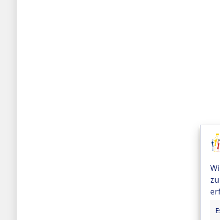
Wi
zu
er
E