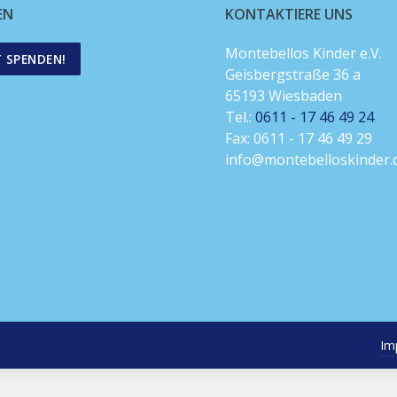
EN
KONTAKTIERE UNS
Montebellos Kinder e.V.
T SPENDEN!
Geisbergstraße 36 a
65193 Wiesbaden
Tel.:
0611 - 17 46 49 24
Fax: 0611 - 17 46 49 29
info@montebelloskinder.
Im