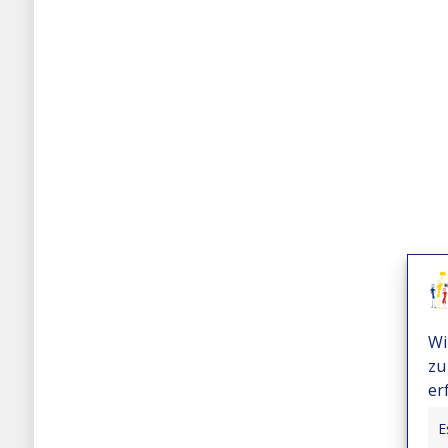
Wi
zu
er
E