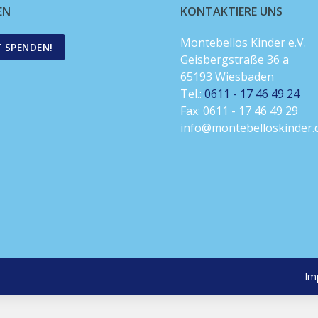
EN
KONTAKTIERE UNS
Montebellos Kinder e.V.
T SPENDEN!
Geisbergstraße 36 a
65193 Wiesbaden
Tel.:
0611 - 17 46 49 24
Fax: 0611 - 17 46 49 29
info@montebelloskinder.
Im