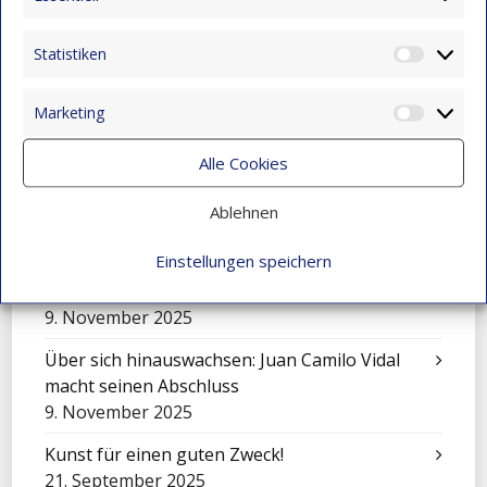
Wo Gemeinschaft und Musik neue Wege
eröffnen
Statistiken
15. Dezember 2025
Statist
Eine Sinfonie der Kulturen: Mensajeros de
Marketing
Market
Esperanza beim Festival in El Salvador
9. November 2025
Alle Cookies
Feier zum Tag der Liebe und Freundschaft
Ablehnen
9. November 2025
Einstellungen speichern
Mit Klängen gemeinsam wachsen: Sinfonisches
Konzert in Montebello
9. November 2025
Über sich hinauswachsen: Juan Camilo Vidal
macht seinen Abschluss
9. November 2025
Kunst für einen guten Zweck!
21. September 2025