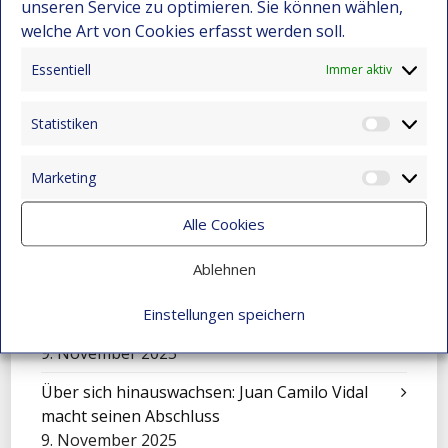
15. Dezember 2025
unseren Service zu optimieren. Sie können wählen,
welche Art von Cookies erfasst werden soll.
Festival-Seminar für Orchesterleitung 2025 –
Wo Gemeinschaft und Musik neue Wege
Essentiell
Immer aktiv
eröffnen
15. Dezember 2025
Statistiken
Statist
Eine Sinfonie der Kulturen: Mensajeros de
Marketing
Esperanza beim Festival in El Salvador
Market
9. November 2025
Alle Cookies
Feier zum Tag der Liebe und Freundschaft
9. November 2025
Ablehnen
Mit Klängen gemeinsam wachsen: Sinfonisches
Einstellungen speichern
Konzert in Montebello
9. November 2025
Über sich hinauswachsen: Juan Camilo Vidal
macht seinen Abschluss
9. November 2025