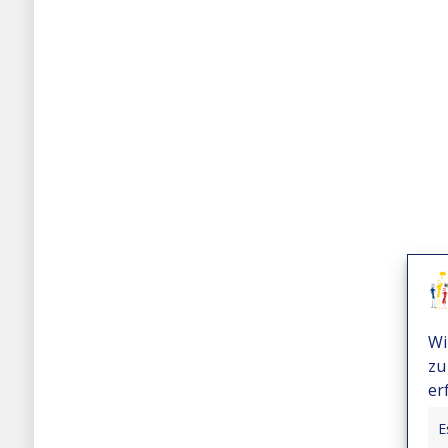
Wi
zu
er
E