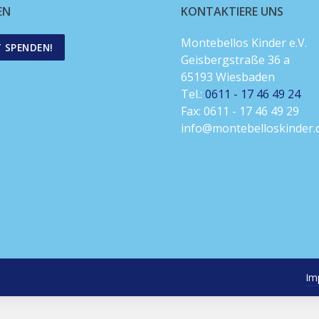
EN
KONTAKTIERE UNS
Montebellos Kinder e.V.
T SPENDEN!
Geisbergstraße 36 a
65193 Wiesbaden
Tel.:
0611 - 17 46 49 24
Fax: 0611 - 17 46 49 29
info@montebelloskinder.
Im