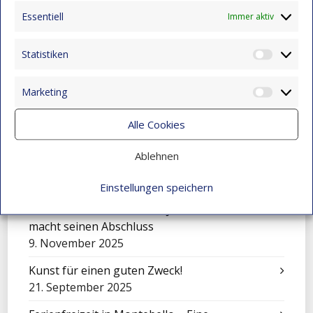
eröffnen
Essentiell
15. Dezember 2025
Immer aktiv
Eine Sinfonie der Kulturen: Mensajeros de
Statistiken
Esperanza beim Festival in El Salvador
Statist
9. November 2025
Marketing
Market
Feier zum Tag der Liebe und Freundschaft
9. November 2025
Alle Cookies
Mit Klängen gemeinsam wachsen: Sinfonisches
Ablehnen
Konzert in Montebello
9. November 2025
Einstellungen speichern
Über sich hinauswachsen: Juan Camilo Vidal
macht seinen Abschluss
9. November 2025
Kunst für einen guten Zweck!
21. September 2025