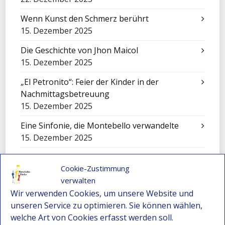
Wenn Kunst den Schmerz berührt
15. Dezember 2025
Die Geschichte von Jhon Maicol
15. Dezember 2025
„El Petronito“: Feier der Kinder in der
Nachmittagsbetreuung
15. Dezember 2025
Eine Sinfonie, die Montebello verwandelte
15. Dezember 2025
Cali füllt sich mit Worten: Ein unvergessliches
Cookie-Zustimmung
Erlebnis für unsere Kinder
verwalten
15. Dezember 2025
Wir verwenden Cookies, um unsere Website und
Festival-Seminar für Orchesterleitung 2025 –
unseren Service zu optimieren. Sie können wählen,
Wo Gemeinschaft und Musik neue Wege
welche Art von Cookies erfasst werden soll.