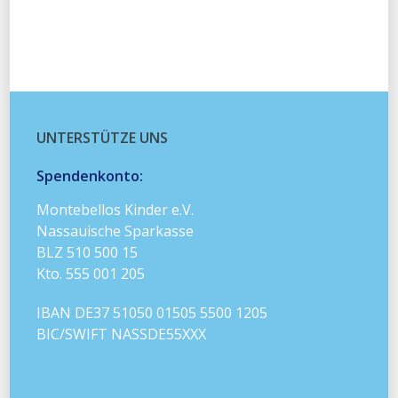
UNTERSTÜTZE UNS
Spendenkonto:
Montebellos Kinder e.V.
Nassauische Sparkasse
BLZ 510 500 15
Kto. 555 001 205
IBAN DE37 51050 01505 5500 1205
BIC/SWIFT NASSDE55XXX