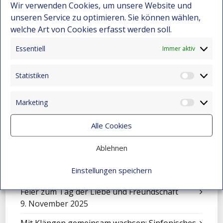
Wir verwenden Cookies, um unsere Website und
unseren Service zu optimieren. Sie können wählen,
Eine Sinfonie, die Montebello verwandelte
welche Art von Cookies erfasst werden soll.
15. Dezember 2025
Essentiell
Immer aktiv
Cali füllt sich mit Worten: Ein unvergessliches
Erlebnis für unsere Kinder
15. Dezember 2025
Statistiken
Statist
Festival-Seminar für Orchesterleitung 2025 –
Marketing
Wo Gemeinschaft und Musik neue Wege
Market
eröffnen
Alle Cookies
15. Dezember 2025
Ablehnen
Eine Sinfonie der Kulturen: Mensajeros de
Esperanza beim Festival in El Salvador
Einstellungen speichern
9. November 2025
Feier zum Tag der Liebe und Freundschaft
9. November 2025