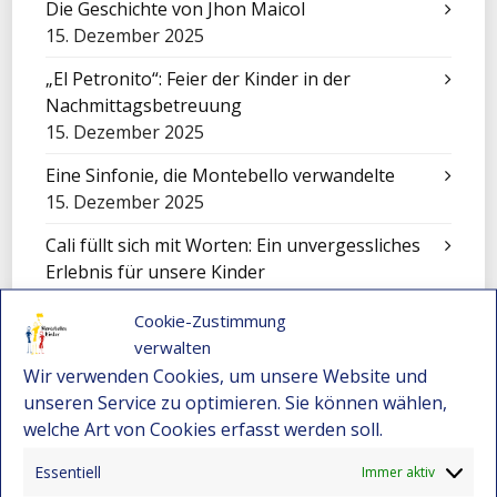
Die Geschichte von Jhon Maicol
15. Dezember 2025
„El Petronito“: Feier der Kinder in der
Nachmittagsbetreuung
15. Dezember 2025
Eine Sinfonie, die Montebello verwandelte
15. Dezember 2025
Cali füllt sich mit Worten: Ein unvergessliches
Erlebnis für unsere Kinder
15. Dezember 2025
Cookie-Zustimmung
Festival-Seminar für Orchesterleitung 2025 –
verwalten
Wo Gemeinschaft und Musik neue Wege
Wir verwenden Cookies, um unsere Website und
eröffnen
unseren Service zu optimieren. Sie können wählen,
15. Dezember 2025
welche Art von Cookies erfasst werden soll.
Eine Sinfonie der Kulturen: Mensajeros de
Essentiell
Immer aktiv
Esperanza beim Festival in El Salvador