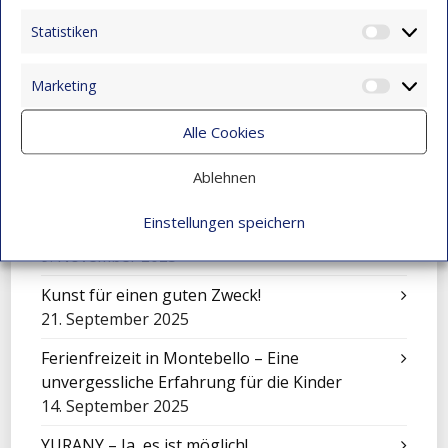
9. November 2025
Statistiken
Statist
Feier zum Tag der Liebe und Freundschaft
9. November 2025
Marketing
Market
Mit Klängen gemeinsam wachsen: Sinfonisches
Alle Cookies
Konzert in Montebello
9. November 2025
Ablehnen
Über sich hinauswachsen: Juan Camilo Vidal
Einstellungen speichern
macht seinen Abschluss
9. November 2025
Kunst für einen guten Zweck!
21. September 2025
Ferienfreizeit in Montebello – Eine
unvergessliche Erfahrung für die Kinder
14. September 2025
YURANY – Ja, es ist möglich!