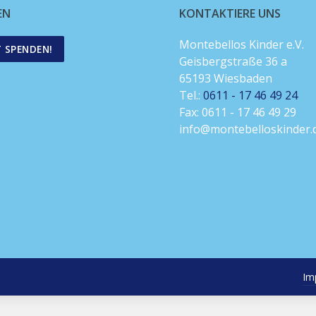
EN
KONTAKTIERE UNS
Montebellos Kinder e.V.
T SPENDEN!
Geisbergstraße 36 a
65193 Wiesbaden
Tel.:
0611 - 17 46 49 24
Fax: 0611 - 17 46 49 29
info@montebelloskinder.
Im