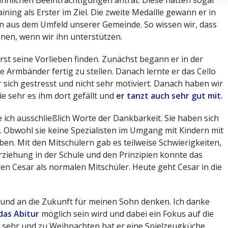
ning als Erster im Ziel. Die zweite Medaille gewann er in
 aus dem Umfeld unserer Gemeinde. So wissen wir, dass
nnen, wenn wir ihn unterstützen.
st seine Vorlieben finden. Zunächst begann er in der
 Armbänder fertig zu stellen. Danach lernte er das Cello
r sich gestresst und nicht sehr motiviert. Danach haben wir
ie sehr es ihm dort gefällt und
er tanzt auch sehr gut mit.
 ich ausschließlich Worte der Dankbarkeit. Sie haben sich
. Obwohl sie keine Spezialisten im Umgang mit Kindern mit
ben. Mit den Mitschülern gab es teilweise Schwierigkeiten,
rziehung in der Schule und den Prinzipien konnte das
ren Cesar als normalen Mitschüler. Heute geht Cesar in die
n und an die Zukunft für meinen Sohn denken. Ich danke
das Abitur
möglich sein wird und dabei ein Fokus auf die
 sehr und zu Weihnachten hat er eine Spielzeugküche