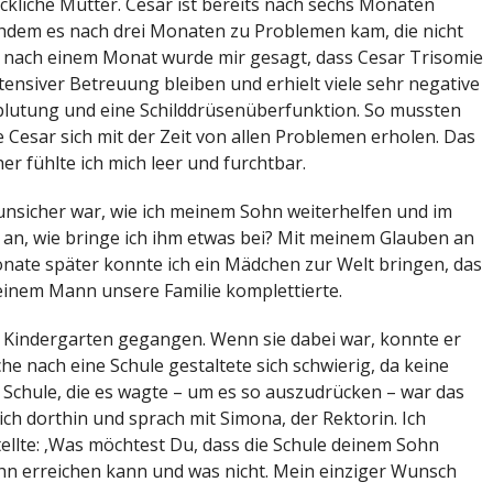
lückliche Mutter. Cesar ist bereits nach sechs Monaten
dem es nach drei Monaten zu Problemen kam, die nicht
 nach einem Monat wurde mir gesagt, dass Cesar Trisomie
tensiver Betreuung bleiben und erhielt viele sehr negative
blutung und eine Schilddrüsenüberfunktion. So mussten
 Cesar sich mit der Zeit von allen Problemen erholen. Das
er fühlte ich mich leer und furchtbar.
 unsicher war, wie ich meinem Sohn weiterhelfen und im
 an, wie bringe ich ihm etwas bei? Mit meinem Glauben an
nate später konnte ich ein Mädchen zur Welt bringen, das
nem Mann unsere Familie komplettierte.
n Kindergarten gegangen. Wenn sie dabei war, konnte er
e nach eine Schule gestaltete sich schwierig, da keine
e Schule, die es wagte – um es so auszudrücken – war das
ich dorthin und sprach mit Simona, der Rektorin. Ich
stellte: ‚Was möchtest Du, dass die Schule deinem Sohn
Sohn erreichen kann und was nicht. Mein einziger Wunsch