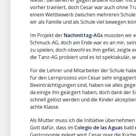
vorher trainiert, doch Cesar war auch ohne Trai
einem Wettbewerb zwischen mehreren Schulen
wir als Familie und als Schule viel bewegen kö
Im Projekt der
Nachmittag-AGs
mussten wir er
Schmuck-AG, doch am Ende war es an mir, seine
zu spielen, doch obwohl es ihm gefiel, zeigte e
die Tanz-AG probiert und es ist spektakulär, w
Für die Lehrer und Mitarbeiter der Schule habe
für den Lernprozess von Cesar sehr engagiert
Beeinträchtigungen sind, haben sie alles gege
da einige ihn geärgert haben, doch dank der E
schnell gelöst werden und die Kinder akzeptie
achte Klasse.
Als Mutter muss ich die Initiative übernehme
Gott dafür, dass im
Colegio de las Aguas
bald
Gastronomie gelegt wird. Cesar mag die Küche