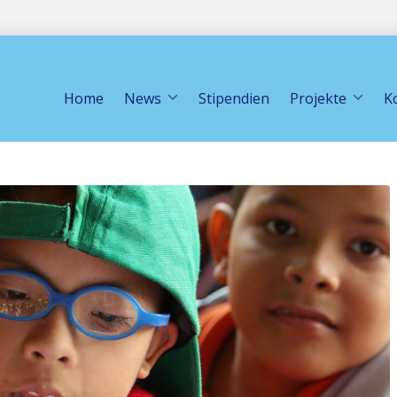
Home
News
Stipendien
Projekte
K