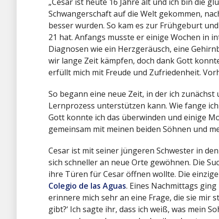
„Cesar ist heute 16 Jahre alt und ich bin die g
Schwangerschaft auf die Welt gekommen, nach
besser wurden. So kam es zur Frühgeburt und
21 hat. Anfangs musste er einige Wochen in in
Diagnosen wie ein Herzgeräusch, eine Gehirn
wir lange Zeit kämpfen, doch dank Gott konnte
erfüllt mich mit Freude und Zufriedenheit. Vorh
So begann eine neue Zeit, in der ich zunächst
Lernprozess unterstützen kann. Wie fange ich
Gott konnte ich das überwinden und einige Mo
gemeinsam mit meinen beiden Söhnen und mei
Cesar ist mit seiner jüngeren Schwester in de
sich schneller an neue Orte gewöhnen. Die Such
ihre Türen für Cesar öffnen wollte. Die einzig
Colegio de las Aguas
. Eines Nachmittags ging 
erinnere mich sehr an eine Frage, die sie mir 
gibt?‘ Ich sagte ihr, dass ich weiß, was mein 