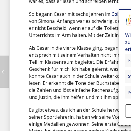
war es, dass er lesen und schreiben lernt.
So begann Cesar mit sechs Jahren im
Colegio 
von Simona. Anfangs war es schwierig, da er 
er nicht Bescheid, wenn er auf die Toilette 
Wi
Unterrichts im Arm halten. Mit der Zeit integri
zu
Als Cesar in die vierte Klasse ging, begann die
er
entsprach mit seinem Verhalten nicht immer de
E
Teil im Klassenraum begleitet. Die Erfahrung,
Geschenk für mich. Ich habe gelernt, was es b
konnte Cesar auch in der Schule weiterkommen.
S
lesen. Er erkennt die Töne der Buchstaben, be
die Zahlen und löst einfache Rechenaufgaben.
M
und Justin, die ihm helfen und mit ihm spielen.
Es gibt etwas, das ich an der Schule hervorhe
seiner Sportlehrerin, haben wir seine Vorliebe
einige Medaillen gewonnen. Seine erste Goldm
Meter, bei denen er gegen andere Kinder mit 