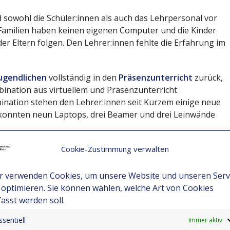
d sowohl die Schüler:innen als auch das Lehrpersonal vor
Familien haben keinen eigenen Computer und die Kinder
 Eltern folgen. Den Lehrer:innen fehlte die Erfahrung im
Jugendlichen
vollständig in den
Präsenzunterricht
zurück,
mbination aus virtuellem und Präsenzunterricht
ination stehen den Lehrer:innen seit Kurzem einige neue
konnten neun Laptops, drei Beamer und drei Leinwände
e Technik eine sehr viel bessere Umsetzung des
Cookie-Zustimmung verwalten
e gesamte Schulgemeinschaft auf eine Fortsetzung des
r verwenden Cookies, um unsere Website und unseren Serv
 optimieren. Sie können wählen, welche Art von Cookies
fasst werden soll.
ssentiell
Immer aktiv