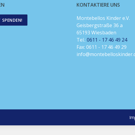
EN
KONTAKTIERE UNS
Montebellos Kinder e.V.
T SPENDEN!
Geisbergstraße 36 a
65193 Wiesbaden
Tel.:
0611 - 17 46 49 24
Fax: 0611 - 17 46 49 29
info@montebelloskinder.
Im