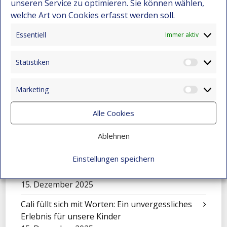
22. Dezember 2025
unseren Service zu optimieren. Sie können wählen,
welche Art von Cookies erfasst werden soll.
Darwin Bravo – Vom Landleben zur
Leidenschaft für Computer
Essentiell
Immer aktiv
22. Dezember 2025
Statistiken
Wenn Kunst den Schmerz berührt
Statist
15. Dezember 2025
Marketing
Market
Die Geschichte von Jhon Maicol
15. Dezember 2025
Alle Cookies
„El Petronito“: Feier der Kinder in der
Ablehnen
Nachmittagsbetreuung
15. Dezember 2025
Einstellungen speichern
Eine Sinfonie, die Montebello verwandelte
15. Dezember 2025
Cali füllt sich mit Worten: Ein unvergessliches
Erlebnis für unsere Kinder