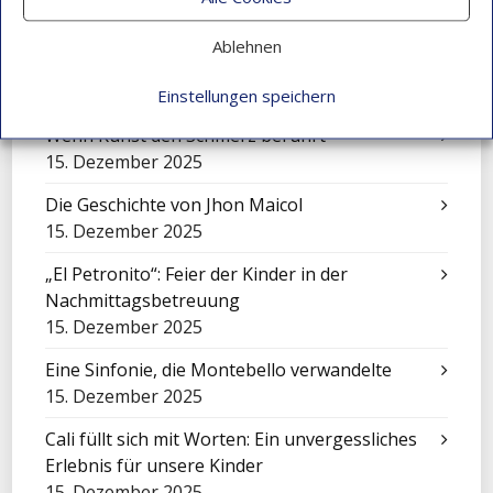
Darwin Bravo – Vom Landleben zur
Ablehnen
Leidenschaft für Computer
22. Dezember 2025
Einstellungen speichern
Wenn Kunst den Schmerz berührt
15. Dezember 2025
Die Geschichte von Jhon Maicol
15. Dezember 2025
„El Petronito“: Feier der Kinder in der
Nachmittagsbetreuung
15. Dezember 2025
Eine Sinfonie, die Montebello verwandelte
15. Dezember 2025
Cali füllt sich mit Worten: Ein unvergessliches
Erlebnis für unsere Kinder
15. Dezember 2025