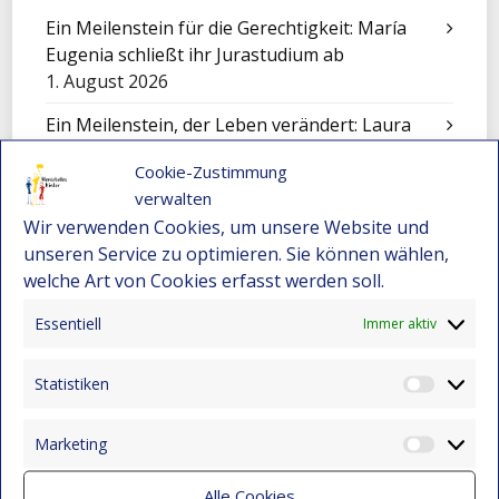
Ein Meilenstein für die Gerechtigkeit: María
Eugenia schließt ihr Jurastudium ab
1. August 2026
Ein Meilenstein, der Leben verändert: Laura
Valentina feiert ihren Universitätsabschluss!
Cookie-Zustimmung
7. Juni 2026
verwalten
Maira Lenis – Eine inspirierende Geschichte
Wir verwenden Cookies, um unsere Website und
voller Resilienz und Hoffnung
unseren Service zu optimieren. Sie können wählen,
28. Januar 2026
welche Art von Cookies erfasst werden soll.
Wie Alexander durch ein Stipendium seine
Essentiell
Immer aktiv
Familie unterstützt: Bildungschancen in
Kolumbien
Statistiken
Statist
22. Dezember 2025
Nicole – Ein junges Talent aus Montebello
Marketing
Market
bewirbt sich für ein Stipendium
22. Dezember 2025
Alle Cookies