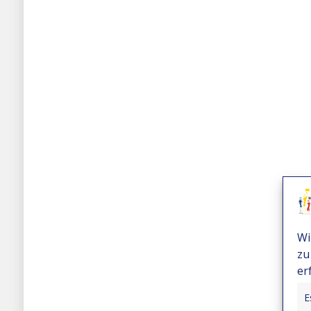
Wi
zu
er
E