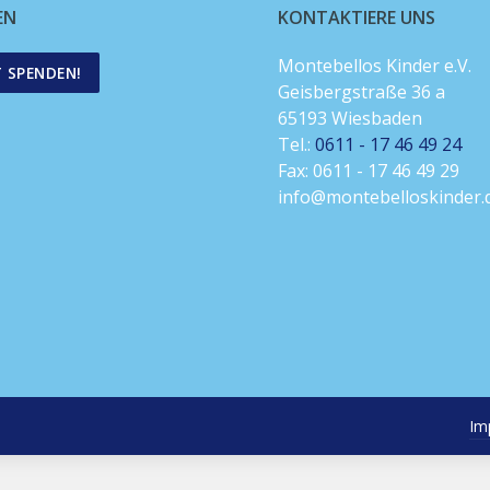
EN
KONTAKTIERE UNS
Montebellos Kinder e.V.
T SPENDEN!
Geisbergstraße 36 a
65193 Wiesbaden
Tel.:
0611 - 17 46 49 24
Fax: 0611 - 17 46 49 29
info@montebelloskinder.
Im