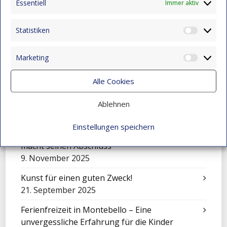
Essentiell
Immer aktiv
Eine Sinfonie der Kulturen: Mensajeros de
Esperanza beim Festival in El Salvador
Statistiken
Statist
9. November 2025
Marketing
Feier zum Tag der Liebe und Freundschaft
Market
9. November 2025
Alle Cookies
Mit Klängen gemeinsam wachsen: Sinfonisches
Konzert in Montebello
Ablehnen
9. November 2025
Einstellungen speichern
Über sich hinauswachsen: Juan Camilo Vidal
macht seinen Abschluss
9. November 2025
Kunst für einen guten Zweck!
21. September 2025
Ferienfreizeit in Montebello – Eine
unvergessliche Erfahrung für die Kinder