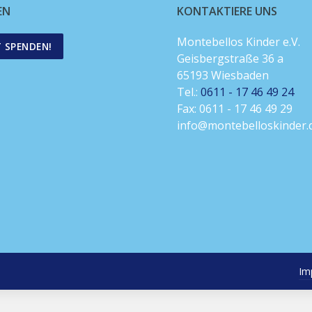
EN
KONTAKTIERE UNS
Montebellos Kinder e.V.
T SPENDEN!
Geisbergstraße 36 a
65193 Wiesbaden
Tel.:
0611 - 17 46 49 24
Fax: 0611 - 17 46 49 29
info@montebelloskinder.
Im