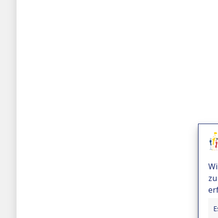
Wi
zu
er
E