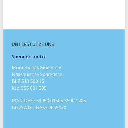
UNTERSTÜTZE UNS
Spendenkonto:
Montebellos Kinder e.V.
Nassauische Sparkasse
BLZ 510 500 15
Kto. 555 001 205
IBAN DE37 51050 01505 5500 1205
BIC/SWIFT NASSDE55XXX