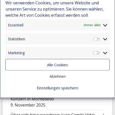
Wir verwenden Cookies, um unsere Website und
Cali füllt sich mit Worten: Ein unvergessliches
unseren Service zu optimieren. Sie können wählen,
Erlebnis für unsere Kinder
welche Art von Cookies erfasst werden soll.
15. Dezember 2025
Essentiell
Immer aktiv
Festival-Seminar für Orchesterleitung 2025 –
Wo Gemeinschaft und Musik neue Wege
eröffnen
Statistiken
Statist
15. Dezember 2025
Marketing
Eine Sinfonie der Kulturen: Mensajeros de
Market
Esperanza beim Festival in El Salvador
Alle Cookies
9. November 2025
Ablehnen
Feier zum Tag der Liebe und Freundschaft
9. November 2025
Einstellungen speichern
Mit Klängen gemeinsam wachsen: Sinfonisches
Konzert in Montebello
9. November 2025