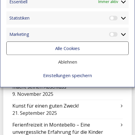
Essentiell
Immer aktiv
Eine Sinfonie der Kulturen: Mensajeros de
Esperanza beim Festival in El Salvador
Statistiken
Statist
9. November 2025
Marketing
Feier zum Tag der Liebe und Freundschaft
Market
9. November 2025
Alle Cookies
Mit Klängen gemeinsam wachsen: Sinfonisches
Konzert in Montebello
Ablehnen
9. November 2025
Einstellungen speichern
Über sich hinauswachsen: Juan Camilo Vidal
macht seinen Abschluss
9. November 2025
Kunst für einen guten Zweck!
21. September 2025
Ferienfreizeit in Montebello – Eine
unvergessliche Erfahrung für die Kinder