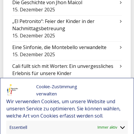
Die Geschichte von Jhon Maicol
15. Dezember 2025
„El Petronito“: Feier der Kinder in der
Nachmittagsbetreuung
15. Dezember 2025
Eine Sinfonie, die Montebello verwandelte
15. Dezember 2025
Cali füllt sich mit Worten: Ein unvergessliches
Erlebnis für unsere Kinder
15. Dezember 2025
Cookie-Zustimmung
Festival-Seminar für Orchesterleitung 2025 –
verwalten
Wo Gemeinschaft und Musik neue Wege
Wir verwenden Cookies, um unsere Website und
eröffnen
unseren Service zu optimieren. Sie können wählen,
15. Dezember 2025
welche Art von Cookies erfasst werden soll.
Eine Sinfonie der Kulturen: Mensajeros de
Essentiell
Immer aktiv
Esperanza beim Festival in El Salvador