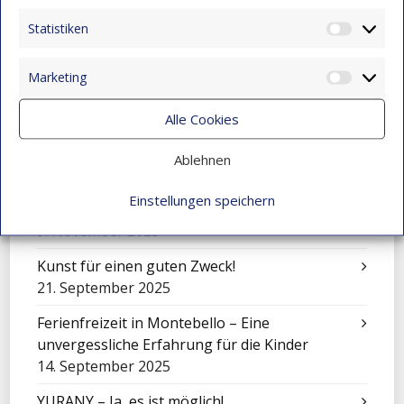
9. November 2025
Statistiken
Statist
Feier zum Tag der Liebe und Freundschaft
9. November 2025
Marketing
Market
Mit Klängen gemeinsam wachsen: Sinfonisches
Alle Cookies
Konzert in Montebello
9. November 2025
Ablehnen
Über sich hinauswachsen: Juan Camilo Vidal
Einstellungen speichern
macht seinen Abschluss
9. November 2025
Kunst für einen guten Zweck!
21. September 2025
Ferienfreizeit in Montebello – Eine
unvergessliche Erfahrung für die Kinder
14. September 2025
YURANY – Ja, es ist möglich!