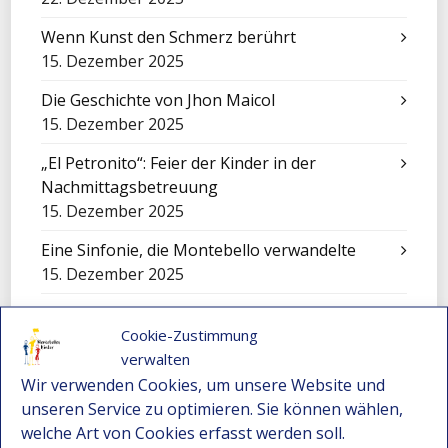
Wenn Kunst den Schmerz berührt
15. Dezember 2025
Die Geschichte von Jhon Maicol
15. Dezember 2025
„El Petronito“: Feier der Kinder in der
Nachmittagsbetreuung
15. Dezember 2025
Eine Sinfonie, die Montebello verwandelte
15. Dezember 2025
Cali füllt sich mit Worten: Ein unvergessliches
Cookie-Zustimmung
Erlebnis für unsere Kinder
verwalten
15. Dezember 2025
Wir verwenden Cookies, um unsere Website und
Festival-Seminar für Orchesterleitung 2025 –
unseren Service zu optimieren. Sie können wählen,
Wo Gemeinschaft und Musik neue Wege
welche Art von Cookies erfasst werden soll.