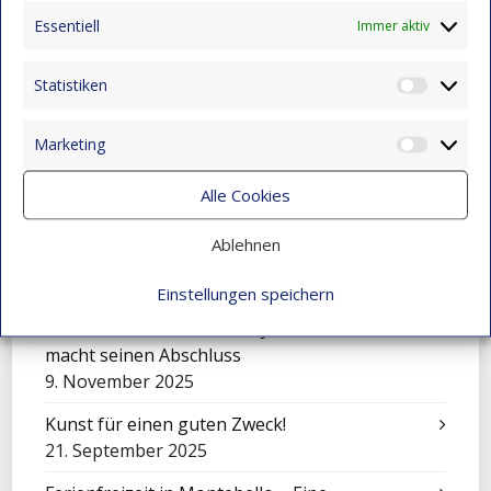
eröffnen
Essentiell
15. Dezember 2025
Immer aktiv
Eine Sinfonie der Kulturen: Mensajeros de
Statistiken
Esperanza beim Festival in El Salvador
Statist
9. November 2025
Marketing
Market
Feier zum Tag der Liebe und Freundschaft
9. November 2025
Alle Cookies
Mit Klängen gemeinsam wachsen: Sinfonisches
Ablehnen
Konzert in Montebello
9. November 2025
Einstellungen speichern
Über sich hinauswachsen: Juan Camilo Vidal
macht seinen Abschluss
9. November 2025
Kunst für einen guten Zweck!
21. September 2025