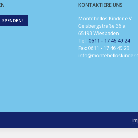
EN
KONTAKTIERE UNS
Montebellos Kinder e.V.
T SPENDEN!
Geisbergstraße 36 a
65193 Wiesbaden
Tel.:
0611 - 17 46 49 24
Fax: 0611 - 17 46 49 29
info@montebelloskinder.
Im