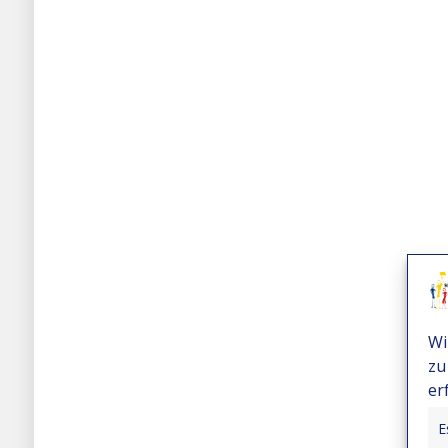
Wi
zu
er
E