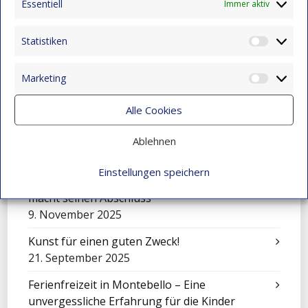
Essentiell
Immer aktiv
Eine Sinfonie der Kulturen: Mensajeros de
Esperanza beim Festival in El Salvador
Statistiken
Statist
9. November 2025
Marketing
Feier zum Tag der Liebe und Freundschaft
Market
9. November 2025
Alle Cookies
Mit Klängen gemeinsam wachsen: Sinfonisches
Konzert in Montebello
Ablehnen
9. November 2025
Einstellungen speichern
Über sich hinauswachsen: Juan Camilo Vidal
macht seinen Abschluss
9. November 2025
Kunst für einen guten Zweck!
21. September 2025
Ferienfreizeit in Montebello – Eine
unvergessliche Erfahrung für die Kinder