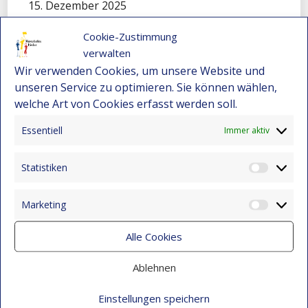
15. Dezember 2025
„El Petronito“: Feier der Kinder in der
Cookie-Zustimmung
Nachmittagsbetreuung
verwalten
15. Dezember 2025
Wir verwenden Cookies, um unsere Website und
unseren Service zu optimieren. Sie können wählen,
Eine Sinfonie, die Montebello verwandelte
welche Art von Cookies erfasst werden soll.
15. Dezember 2025
Essentiell
Immer aktiv
Cali füllt sich mit Worten: Ein unvergessliches
Erlebnis für unsere Kinder
Statistiken
15. Dezember 2025
Statist
Festival-Seminar für Orchesterleitung 2025 –
Marketing
Wo Gemeinschaft und Musik neue Wege
Market
eröffnen
Alle Cookies
15. Dezember 2025
Ablehnen
Eine Sinfonie der Kulturen: Mensajeros de
Esperanza beim Festival in El Salvador
Einstellungen speichern
9. November 2025