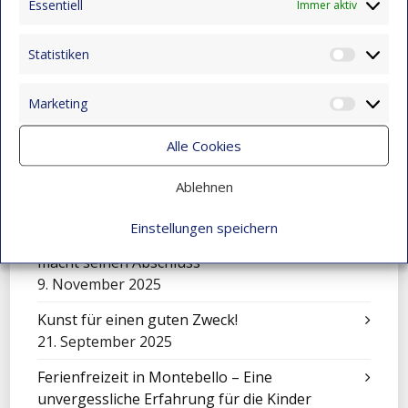
Essentiell
Immer aktiv
Eine Sinfonie der Kulturen: Mensajeros de
Esperanza beim Festival in El Salvador
Statistiken
Statist
9. November 2025
Marketing
Feier zum Tag der Liebe und Freundschaft
Market
9. November 2025
Alle Cookies
Mit Klängen gemeinsam wachsen: Sinfonisches
Konzert in Montebello
Ablehnen
9. November 2025
Einstellungen speichern
Über sich hinauswachsen: Juan Camilo Vidal
macht seinen Abschluss
9. November 2025
Kunst für einen guten Zweck!
21. September 2025
Ferienfreizeit in Montebello – Eine
unvergessliche Erfahrung für die Kinder