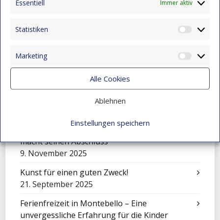
Essentiell
Immer aktiv
Eine Sinfonie der Kulturen: Mensajeros de
Esperanza beim Festival in El Salvador
Statistiken
Statist
9. November 2025
Marketing
Feier zum Tag der Liebe und Freundschaft
Market
9. November 2025
Alle Cookies
Mit Klängen gemeinsam wachsen: Sinfonisches
Konzert in Montebello
Ablehnen
9. November 2025
Einstellungen speichern
Über sich hinauswachsen: Juan Camilo Vidal
macht seinen Abschluss
9. November 2025
Kunst für einen guten Zweck!
21. September 2025
Ferienfreizeit in Montebello – Eine
unvergessliche Erfahrung für die Kinder