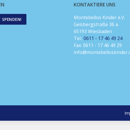
EN
KONTAKTIERE UNS
Montebellos Kinder e.V.
T SPENDEN!
Geisbergstraße 36 a
65193 Wiesbaden
Tel.:
0611 - 17 46 49 24
Fax: 0611 - 17 46 49 29
info@montebelloskinder.
Im