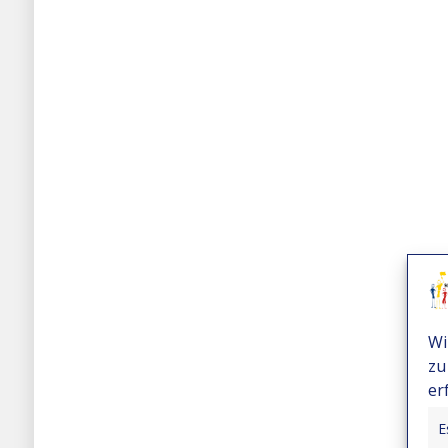
Wi
zu
er
E