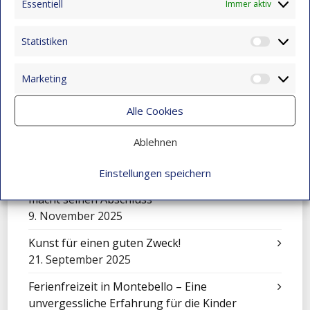
Essentiell
Immer aktiv
Eine Sinfonie der Kulturen: Mensajeros de
Esperanza beim Festival in El Salvador
Statistiken
Statist
9. November 2025
Marketing
Feier zum Tag der Liebe und Freundschaft
Market
9. November 2025
Alle Cookies
Mit Klängen gemeinsam wachsen: Sinfonisches
Konzert in Montebello
Ablehnen
9. November 2025
Einstellungen speichern
Über sich hinauswachsen: Juan Camilo Vidal
macht seinen Abschluss
9. November 2025
Kunst für einen guten Zweck!
21. September 2025
Ferienfreizeit in Montebello – Eine
unvergessliche Erfahrung für die Kinder