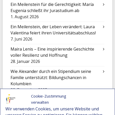
Ein Meilenstein für die Gerechtigkeit: María
Eugenia schließt ihr Jurastudium ab
1. August 2026
Ein Meilenstein, der Leben verändert: Laura
Valentina feiert ihren Universitätsabschluss!
7. Juni 2026
Maira Lenis – Eine inspirierende Geschichte
voller Resilienz und Hoffnung
28. Januar 2026
Wie Alexander durch ein Stipendium seine
Familie unterstützt: Bildungschancen in
Kolumbien
22. Dezember 2025
Cookie-Zustimmung
Nicole – Ein junges Talent aus Montebello
verwalten
bewirbt sich für ein Stipendium
Wir verwenden Cookies, um unsere Website und
22. Dezember 2025
unseren Service zu optimieren. Sie können wählen,