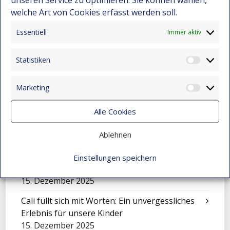
welche Art von Cookies erfasst werden soll.
Darwin Bravo – Vom Landleben zur
Leidenschaft für Computer
Essentiell
Immer aktiv
22. Dezember 2025
Wenn Kunst den Schmerz berührt
Statistiken
Statist
15. Dezember 2025
Marketing
Die Geschichte von Jhon Maicol
Market
15. Dezember 2025
Alle Cookies
„El Petronito“: Feier der Kinder in der
Ablehnen
Nachmittagsbetreuung
15. Dezember 2025
Einstellungen speichern
Eine Sinfonie, die Montebello verwandelte
15. Dezember 2025
Cali füllt sich mit Worten: Ein unvergessliches
Erlebnis für unsere Kinder
15. Dezember 2025