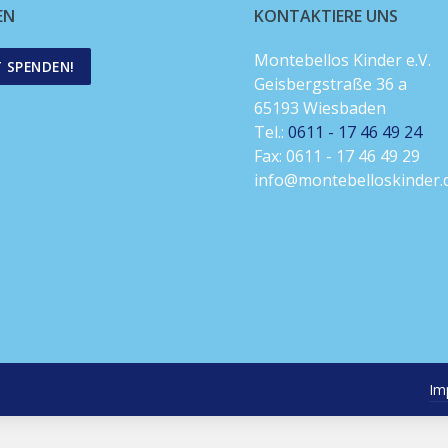
EN
KONTAKTIERE UNS
Montebellos Kinder e.V.
T SPENDEN!
Geisbergstraße 36 a
65193 Wiesbaden
Tel.:
0611 - 17 46 49 24
Fax: 0611 - 17 46 49 29
info@montebelloskinder.
Im