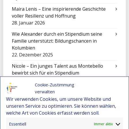
Maira Lenis – Eine inspirierende Geschichte
voller Resilienz und Hoffnung
28. Januar 2026
Wie Alexander durch ein Stipendium seine
Familie unterstützt: Bildungschancen in
Kolumbien
22. Dezember 2025
Nicole – Ein junges Talent aus Montebello
bewirbt sich für ein Stipendium
22. Dezember 2025
Cookie-Zustimmung
Darwin Bravo – Vom Landleben zur
verwalten
Leidenschaft für Computer
Wir verwenden Cookies, um unsere Website und
22. Dezember 2025
unseren Service zu optimieren. Sie können wählen,
welche Art von Cookies erfasst werden soll.
Wenn Kunst den Schmerz berührt
15. Dezember 2025
Essentiell
Immer aktiv