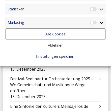
Die Geschichte von Jhon Maicol
Statistiken
15. Dezember 2025
Statist
„El Petronito“: Feier der Kinder in der
Marketing
Market
Nachmittagsbetreuung
15. Dezember 2025
Alle Cookies
Eine Sinfonie, die Montebello verwandelte
Ablehnen
15. Dezember 2025
Einstellungen speichern
Cali füllt sich mit Worten: Ein unvergessliches
Erlebnis für unsere Kinder
15. Dezember 2025
Festival-Seminar für Orchesterleitung 2025 –
Wo Gemeinschaft und Musik neue Wege
eröffnen
15. Dezember 2025
Eine Sinfonie der Kulturen: Mensajeros de