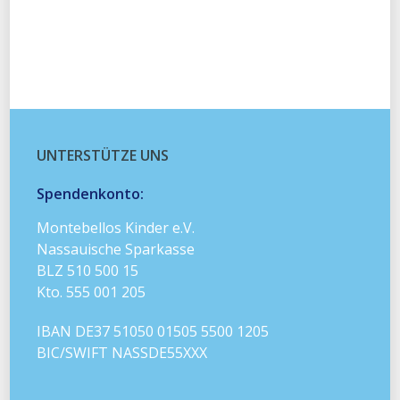
UNTERSTÜTZE UNS
Spendenkonto:
Montebellos Kinder e.V.
Nassauische Sparkasse
BLZ 510 500 15
Kto. 555 001 205
IBAN DE37 51050 01505 5500 1205
BIC/SWIFT NASSDE55XXX