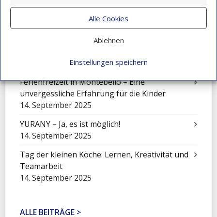
Market
Über sich hinauswachsen: Juan Camilo Vidal
Alle Cookies
macht seinen Abschluss
9. November 2025
Ablehnen
Kunst für einen guten Zweck!
Einstellungen speichern
21. September 2025
Ferienfreizeit in Montebello – Eine
unvergessliche Erfahrung für die Kinder
14. September 2025
YURANY – Ja, es ist möglich!
14. September 2025
Tag der kleinen Köche: Lernen, Kreativität und
Teamarbeit
14. September 2025
ALLE BEITRÄGE >