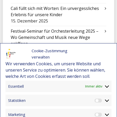
Cali füllt sich mit Worten: Ein unvergessliches
Erlebnis für unsere Kinder
15. Dezember 2025
Festival-Seminar für Orchesterleitung 2025 –
Wo Gemeinschaft und Musik neue Wege
eröffnen
15. Dezember 2025
Cookie-Zustimmung
verwalten
Eine Sinfonie der Kulturen: Mensajeros de
Wir verwenden Cookies, um unsere Website und
Esperanza beim Festival in El Salvador
unseren Service zu optimieren. Sie können wählen,
9. November 2025
welche Art von Cookies erfasst werden soll.
Feier zum Tag der Liebe und Freundschaft
Essentiell
Immer aktiv
9. November 2025
Mit Klängen gemeinsam wachsen: Sinfonisches
Statistiken
Statist
Konzert in Montebello
9. November 2025
Marketing