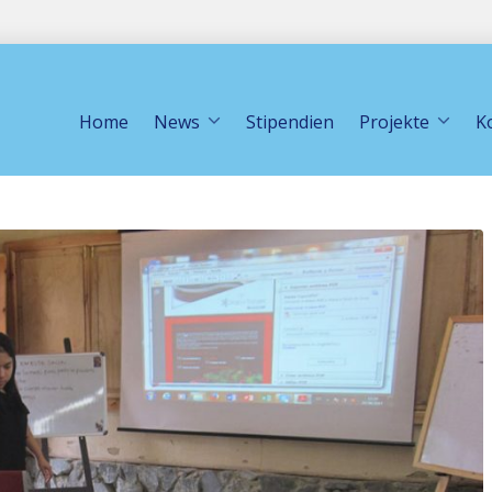
Home
News
Stipendien
Projekte
K