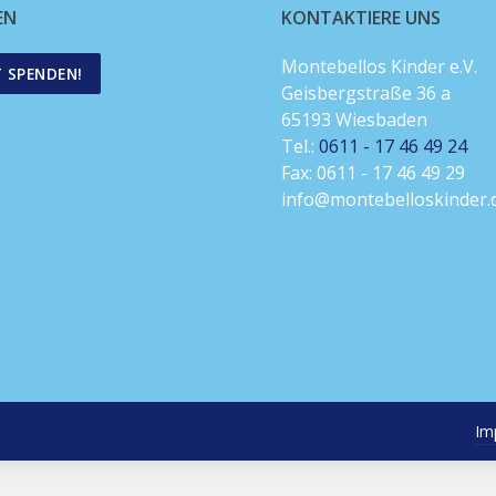
EN
KONTAKTIERE UNS
Montebellos Kinder e.V.
T SPENDEN!
Geisbergstraße 36 a
65193 Wiesbaden
Tel.:
0611 - 17 46 49 24
Fax: 0611 - 17 46 49 29
info@montebelloskinder.
Im