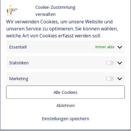
Cookie-Zustimmung
verwalten
Wir verwenden Cookies, um unsere Website und
unseren Service zu optimieren. Sie können wählen,
welche Art von Cookies erfasst werden soll.
Essentiell
AKTUELLE BEITRÄGE
Immer aktiv
Ein Meilenstein für die Gerechtigkeit: María
Statistiken
Statist
Eugenia schließt ihr Jurastudium ab
1. August 2026
Marketing
Market
Ein Meilenstein, der Leben verändert: Laura
Alle Cookies
Valentina feiert ihren Universitätsabschluss!
7. Juni 2026
Ablehnen
Maira Lenis – Eine inspirierende Geschichte
Einstellungen speichern
voller Resilienz und Hoffnung
28. Januar 2026