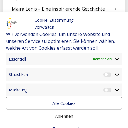
Maira Lenis – Eine inspirierende Geschichte
voller Resilienz und Hoffnung
Cookie-Zustimmung
28. Januar 2026
verwalten
Wie Alexander durch ein Stipendium seine
Wir verwenden Cookies, um unsere Website und
Familie unterstützt: Bildungschancen in
unseren Service zu optimieren. Sie können wählen,
Kolumbien
welche Art von Cookies erfasst werden soll.
22. Dezember 2025
Essentiell
Immer aktiv
Nicole – Ein junges Talent aus Montebello
bewirbt sich für ein Stipendium
Statistiken
Statist
22. Dezember 2025
Marketing
Darwin Bravo – Vom Landleben zur
Market
Leidenschaft für Computer
Alle Cookies
22. Dezember 2025
Wenn Kunst den Schmerz berührt
Ablehnen
15. Dezember 2025