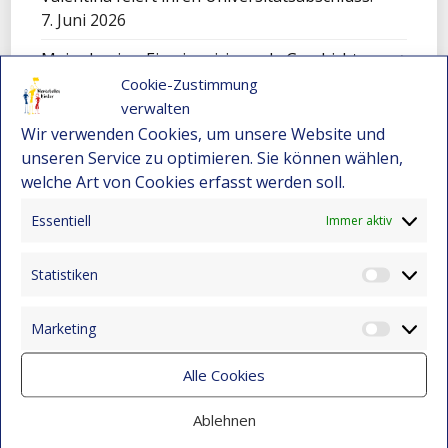
7. Juni 2026
Maira Lenis – Eine inspirierende Geschichte
voller Resilienz und Hoffnung
Cookie-Zustimmung
28. Januar 2026
verwalten
Wir verwenden Cookies, um unsere Website und
Wie Alexander durch ein Stipendium seine
unseren Service zu optimieren. Sie können wählen,
Familie unterstützt: Bildungschancen in
welche Art von Cookies erfasst werden soll.
Kolumbien
22. Dezember 2025
Essentiell
Immer aktiv
Nicole – Ein junges Talent aus Montebello
Statistiken
bewirbt sich für ein Stipendium
Statist
22. Dezember 2025
Marketing
Market
Darwin Bravo – Vom Landleben zur
Leidenschaft für Computer
Alle Cookies
22. Dezember 2025
Ablehnen
Wenn Kunst den Schmerz berührt