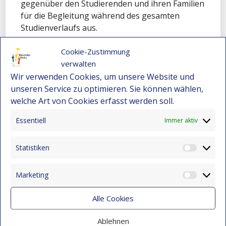
gegenüber den Studierenden und ihren Familien
für die Begleitung während des gesamten
Studienverlaufs aus.
Wir wünschen Paola für ihre berufliche Zukunft
Cookie-Zustimmung
alles erdenklich Gute.
verwalten
Wir verwenden Cookies, um unsere Website und
unseren Service zu optimieren. Sie können wählen,
welche Art von Cookies erfasst werden soll.
Essentiell
Immer aktiv
Statistiken
Statist
AKTUELLE BEITRÄGE
Marketing
Market
Ein Meilenstein für die Gerechtigkeit: María
Eugenia schließt ihr Jurastudium ab
Alle Cookies
1. August 2026
Ablehnen