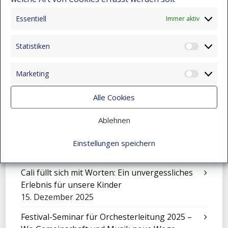
Leidenschaft für Computer
22. Dezember 2025
Essentiell
Immer aktiv
Wenn Kunst den Schmerz berührt
15. Dezember 2025
Statistiken
Statist
Die Geschichte von Jhon Maicol
Marketing
15. Dezember 2025
Market
„El Petronito“: Feier der Kinder in der
Alle Cookies
Nachmittagsbetreuung
Ablehnen
15. Dezember 2025
Eine Sinfonie, die Montebello verwandelte
Einstellungen speichern
15. Dezember 2025
Cali füllt sich mit Worten: Ein unvergessliches
Erlebnis für unsere Kinder
15. Dezember 2025
Festival-Seminar für Orchesterleitung 2025 –