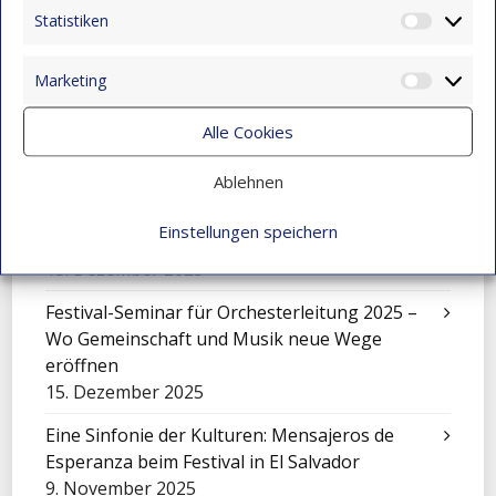
15. Dezember 2025
Statistiken
Statist
„El Petronito“: Feier der Kinder in der
Nachmittagsbetreuung
Marketing
Market
15. Dezember 2025
Alle Cookies
Eine Sinfonie, die Montebello verwandelte
15. Dezember 2025
Ablehnen
Cali füllt sich mit Worten: Ein unvergessliches
Einstellungen speichern
Erlebnis für unsere Kinder
15. Dezember 2025
Festival-Seminar für Orchesterleitung 2025 –
Wo Gemeinschaft und Musik neue Wege
eröffnen
15. Dezember 2025
Eine Sinfonie der Kulturen: Mensajeros de
Esperanza beim Festival in El Salvador
9. November 2025