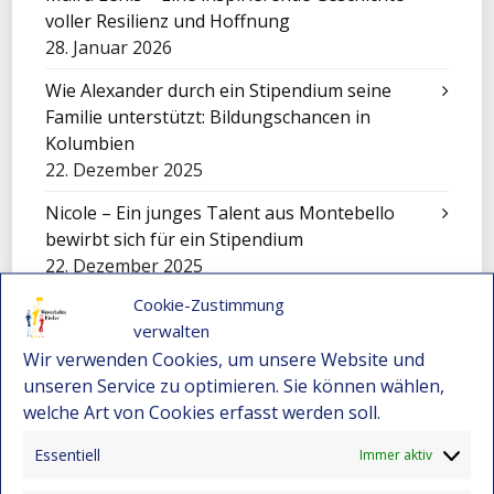
voller Resilienz und Hoffnung
28. Januar 2026
Wie Alexander durch ein Stipendium seine
Familie unterstützt: Bildungschancen in
Kolumbien
22. Dezember 2025
Nicole – Ein junges Talent aus Montebello
bewirbt sich für ein Stipendium
22. Dezember 2025
Cookie-Zustimmung
Darwin Bravo – Vom Landleben zur
verwalten
Leidenschaft für Computer
Wir verwenden Cookies, um unsere Website und
22. Dezember 2025
unseren Service zu optimieren. Sie können wählen,
Wenn Kunst den Schmerz berührt
welche Art von Cookies erfasst werden soll.
15. Dezember 2025
Essentiell
Immer aktiv
Die Geschichte von Jhon Maicol