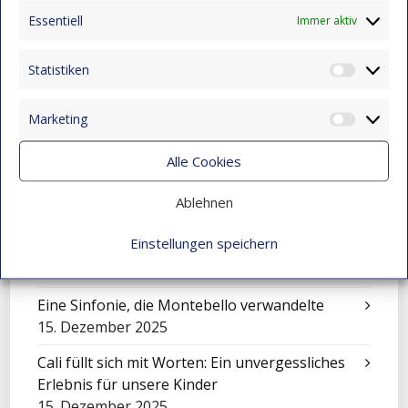
Essentiell
Immer aktiv
Darwin Bravo – Vom Landleben zur
Leidenschaft für Computer
Statistiken
22. Dezember 2025
Statist
Wenn Kunst den Schmerz berührt
Marketing
Market
15. Dezember 2025
Alle Cookies
Die Geschichte von Jhon Maicol
15. Dezember 2025
Ablehnen
„El Petronito“: Feier der Kinder in der
Einstellungen speichern
Nachmittagsbetreuung
15. Dezember 2025
Eine Sinfonie, die Montebello verwandelte
15. Dezember 2025
Cali füllt sich mit Worten: Ein unvergessliches
Erlebnis für unsere Kinder
15. Dezember 2025