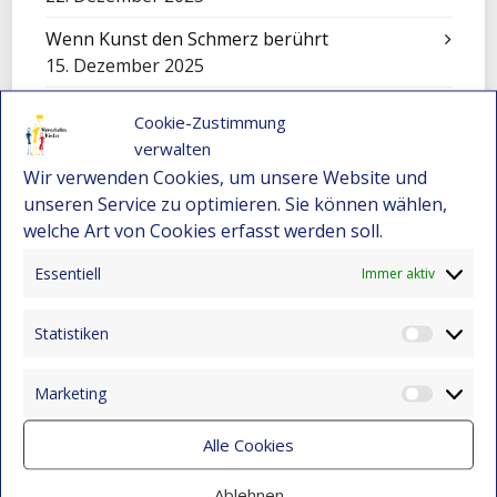
Wenn Kunst den Schmerz berührt
15. Dezember 2025
Die Geschichte von Jhon Maicol
Cookie-Zustimmung
15. Dezember 2025
verwalten
Wir verwenden Cookies, um unsere Website und
„El Petronito“: Feier der Kinder in der
unseren Service zu optimieren. Sie können wählen,
Nachmittagsbetreuung
welche Art von Cookies erfasst werden soll.
15. Dezember 2025
Essentiell
Immer aktiv
Eine Sinfonie, die Montebello verwandelte
15. Dezember 2025
Statistiken
Statist
Cali füllt sich mit Worten: Ein unvergessliches
Erlebnis für unsere Kinder
Marketing
15. Dezember 2025
Market
Festival-Seminar für Orchesterleitung 2025 –
Alle Cookies
Wo Gemeinschaft und Musik neue Wege
eröffnen
Ablehnen