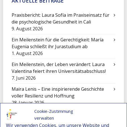
AKTUELLE BEITRÄGE
Praxisbericht: Laura Sofía im Praxiseinsatz für
die psychologische Gesundheit in Cali
9. August 2026
Ein Meilenstein für die Gerechtigkeit: María
Eugenia schließt ihr Jurastudium ab
1. August 2026
Ein Meilenstein, der Leben verändert: Laura
Valentina feiert ihren Universitätsabschluss!
7. Juni 2026
Maira Lenis – Eine inspirierende Geschichte
voller Resilienz und Hoffnung
28. Januar 2026
Cookie-Zustimmung
Wie Alexander durch ein Stipendium seine
verwalten
Familie unterstützt: Bildungschancen in
Wir verwenden Cookies, um unsere Website und