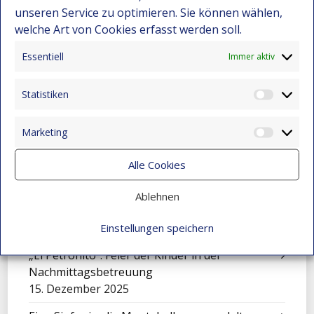
Kolumbien
unseren Service zu optimieren. Sie können wählen,
22. Dezember 2025
welche Art von Cookies erfasst werden soll.
Nicole – Ein junges Talent aus Montebello
Essentiell
Immer aktiv
bewirbt sich für ein Stipendium
22. Dezember 2025
Statistiken
Statist
Darwin Bravo – Vom Landleben zur
Leidenschaft für Computer
Marketing
Market
22. Dezember 2025
Alle Cookies
Wenn Kunst den Schmerz berührt
15. Dezember 2025
Ablehnen
Die Geschichte von Jhon Maicol
15. Dezember 2025
Einstellungen speichern
„El Petronito“: Feier der Kinder in der
Nachmittagsbetreuung
15. Dezember 2025