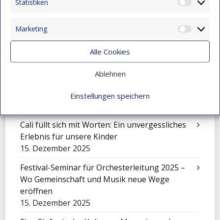
15. Dezember 2025
Statistiken
Statist
Die Geschichte von Jhon Maicol
Marketing
15. Dezember 2025
Market
„El Petronito“: Feier der Kinder in der
Alle Cookies
Nachmittagsbetreuung
Ablehnen
15. Dezember 2025
Eine Sinfonie, die Montebello verwandelte
Einstellungen speichern
15. Dezember 2025
Cali füllt sich mit Worten: Ein unvergessliches
Erlebnis für unsere Kinder
15. Dezember 2025
Festival-Seminar für Orchesterleitung 2025 –
Wo Gemeinschaft und Musik neue Wege
eröffnen
15. Dezember 2025