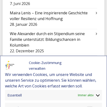
7. Juni 2026
Maira Lenis – Eine inspirierende Geschichte
voller Resilienz und Hoffnung
28. Januar 2026
Wie Alexander durch ein Stipendium seine
Familie unterstützt: Bildungschancen in
Kolumbien
22. Dezember 2025
Nicole – Ein junges Talent aus Montebello
Cookie-Zustimmung
bewirbt sich für ein Stipendium
verwalten
22. Dezember 2025
Wir verwenden Cookies, um unsere Website und
unseren Service zu optimieren. Sie können wählen,
Darwin Bravo – Vom Landleben zur
welche Art von Cookies erfasst werden soll.
Leidenschaft für Computer
22. Dezember 2025
Essentiell
Immer aktiv
Wenn Kunst den Schmerz berührt