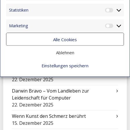
Maira Lenis – Eine inspirierende Geschichte
Statistiken
Statist
voller Resilienz und Hoffnung
28. Januar 2026
Marketing
Market
Wie Alexander durch ein Stipendium seine
Alle Cookies
Familie unterstützt: Bildungschancen in
Kolumbien
Ablehnen
22. Dezember 2025
Einstellungen speichern
Nicole – Ein junges Talent aus Montebello
bewirbt sich für ein Stipendium
22. Dezember 2025
Darwin Bravo – Vom Landleben zur
Leidenschaft für Computer
22. Dezember 2025
Wenn Kunst den Schmerz berührt
15. Dezember 2025