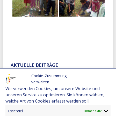
AKTUELLE BEITRÄGE
Cookie-Zustimmung
Ein Meilenstein für die Gerechtigkeit: María
verwalten
Eugenia schließt ihr Jurastudium ab
Wir verwenden Cookies, um unsere Website und
1. August 2026
unseren Service zu optimieren. Sie können wählen,
Ein Meilenstein, der Leben verändert: Laura
welche Art von Cookies erfasst werden soll.
Valentina feiert ihren Universitätsabschluss!
Essentiell
Immer aktiv
7. Juni 2026